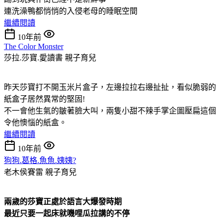
連洗澡鴨都悄悄的入侵老母的睡眠空間
繼續閱讀
10年前
The Color Monster
莎拉.莎寶.愛讀書
親子育兒
昨天莎寶打不開玉米片盒子，左邊拉拉右邊扯扯，看似脆弱的
紙盒子居然異常的堅固!
不一會他生氣的皺著臉大叫，兩隻小甜不辣手掌企圖壓扁這個
令他懊惱的紙盒。
繼續閱讀
10年前
狗狗.葛格.魚魚.姨姨?
老木侯賽雷
親子育兒
兩歲的莎寶正處於語言大爆發時期
最近只要一起床就嘰哩瓜拉講的不停