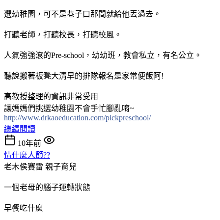
選幼稚園，可不是巷子口那間就給他丟過去。
打聽老師，打聽校長，打聽校風。
人氣強強滾的Pre-school，幼幼班，教會私立，有名公立。
聽說搬著板凳大清早的排隊報名是家常便飯阿!
高教授整理的資訊非常受用
讓媽媽們挑選幼稚園不會手忙腳亂唷~
http://www.drkaoeducation.com/pickpreschool/
繼續閱讀
10年前
情什麼人節??
老木侯賽雷
親子育兒
一個老母的腦子運轉狀態
早餐吃什麼