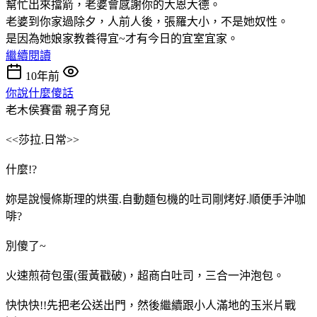
幫忙出來擋箭，老婆會感謝你的大恩大德。
老婆到你家過除夕，人前人後，張羅大小，不是她奴性。
是因為她娘家教養得宜~才有今日的宜室宜家。
繼續閱讀
10年前
你說什麼傻話
老木侯賽雷
親子育兒
<<莎拉.日常>>
什麼!?
妳是說慢條斯理的烘蛋.自動麵包機的吐司剛烤好.順便手沖咖
啡?
別傻了~
火速煎荷包蛋(蛋黃戳破)，超商白吐司，三合一沖泡包。
快快快!!先把老公送出門，然後繼續跟小人滿地的玉米片戰