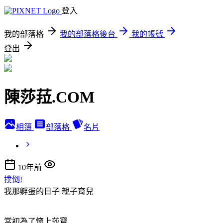
登入
我的部落格
我的部落格後台
我的帳號
登出
陳莎菈.COM
相簿
部落格
名片
10年前
撲倒!
我那孵蛋的日子
親子育兒
當初為了懷上莎寶